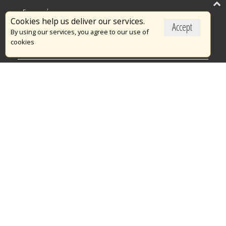
Επικαιρότητα
Cookies help us deliver our services.
Accept
Το Πυροσβεστικό Σώμα
By using our services, you agree to our use of
cookies
Πυρασφάλεια
Τράπεζα Ιδεών
Εθελοντισμός
Ανοιχτά Δεδομένα
Διαγωνισμοί
Ευρωπαϊκά & Αναπτυξιακά Προγράμματα