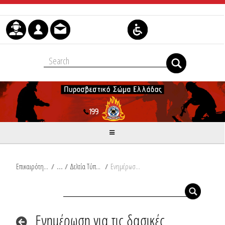
Skip to Content
Επικαιρότητα
/
Δελτία Τύπου
/
Ενημέρωση για τις δασικές πυρκαγιές του τελευταίου 24ώρου από Ω/19:00/08-09-2021 έως Ω/19:00/09-09-2021
Ενημέρωση για τις δασικές