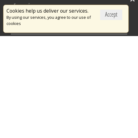
Επικαιρότητα
Cookies help us deliver our services.
Accept
Το Πυροσβεστικό Σώμα
By using our services, you agree to our use of
cookies
Πυρασφάλεια
Τράπεζα Ιδεών
Εθελοντισμός
Ανοιχτά Δεδομένα
Διαγωνισμοί
Ευρωπαϊκά & Αναπτυξιακά Προγράμματα