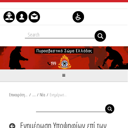
Skip to Content
Επικαιρότητα
/
Νέα
/
Ενημέρωση Υποψηφίων επί των διαδικασιών του διαγωνισμού για την πρόσληψη εννιακοσίων εξήντα δύο (962) Πυροσβεστών εποχικής απασχόλησης
Ενημέρωση Υποψηφίων επί των