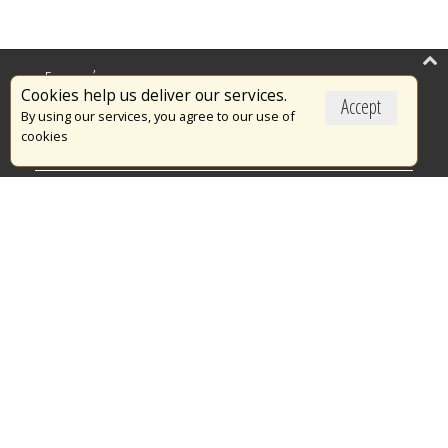
Επικαιρότητα
Cookies help us deliver our services.
Accept
Το Πυροσβεστικό Σώμα
By using our services, you agree to our use of
cookies
Πυρασφάλεια
Τράπεζα Ιδεών
Εθελοντισμός
Ανοιχτά Δεδομένα
Διαγωνισμοί
Ευρωπαϊκά & Αναπτυξιακά Προγράμματα