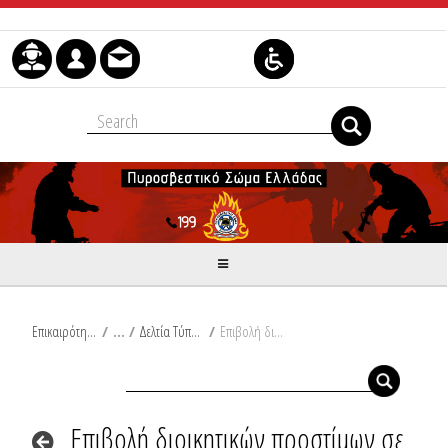
Skip to Content
Επικαιρότητα
/
Δελτία Τύπου
/
Επιβολή διοικητικών προστίμων σε Βοιωτία, Κόρινθο, Άρτα, Πάτρα, Φθιώτιδα, Κεφαλονιά και Πρέβεζα
Επιβολή διοικητικών προστίμων σε