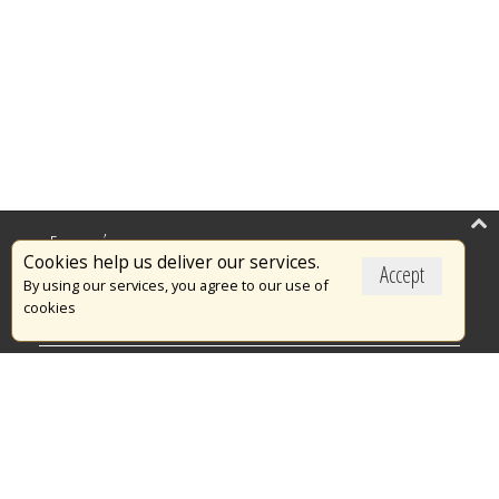
Επικαιρότητα
Cookies help us deliver our services.
Accept
Το Πυροσβεστικό Σώμα
By using our services, you agree to our use of
cookies
Πυρασφάλεια
Τράπεζα Ιδεών
Εθελοντισμός
Ανοιχτά Δεδομένα
Διαγωνισμοί