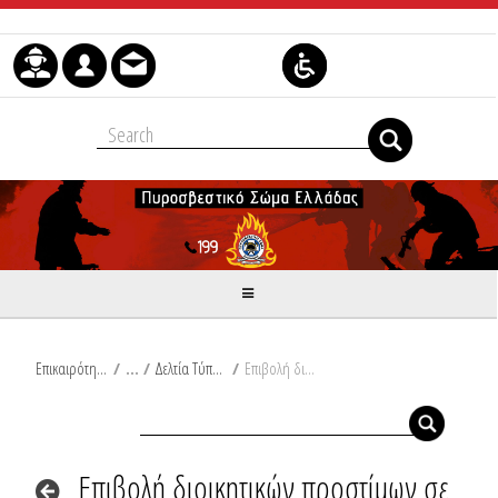
Skip to Content
Επικαιρότητα
/
Δελτία Τύπου
/
Επιβολή διοικητικών προστίμων σε Ήπειρο και Κρήτη
Επιβολή διοικητικών προστίμων σε