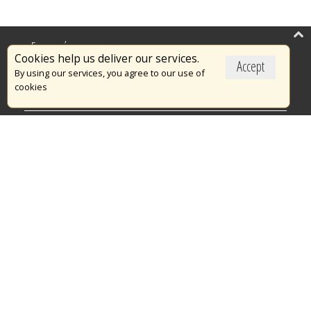
Επικαιρότητα
Cookies help us deliver our services.
Accept
Το Πυροσβεστικό Σώμα
By using our services, you agree to our use of
cookies
Πυρασφάλεια
Τράπεζα Ιδεών
Εθελοντισμός
Ανοιχτά Δεδομένα
Διαγωνισμοί
Ευρωπαϊκά & Αναπτυξιακά Προγράμματα