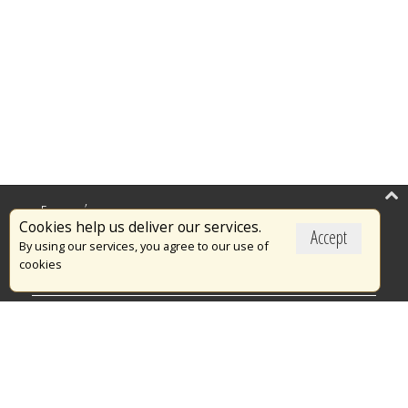
Επικαιρότητα
Cookies help us deliver our services.
Accept
Το Πυροσβεστικό Σώμα
By using our services, you agree to our use of
cookies
Πυρασφάλεια
Τράπεζα Ιδεών
Εθελοντισμός
Ανοιχτά Δεδομένα