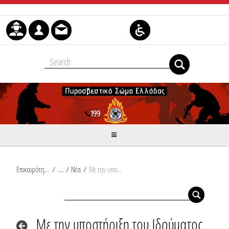
Skip to Content
Επικαιρότητα
/
Νέα
/
Με την υποστήριξη του Ιδρύματος Σταύρος Νιάρχος (ΙΣΝ), 15 στελέχη του Πυροσβεστικού Σώματος εκπαιδεύτηκαν στο Ηνωμένο Βασίλειο ως «εκπαιδευτές συγκρούσεων οδικής κυκλοφορίας»
Με την υποστήριξη του Ιδρύματος