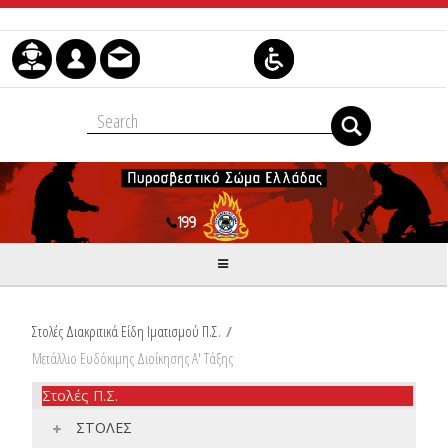
Skip to Content
Στολές Διακριτικά Είδη Ιματισμού Π.Σ.
/
Μετάλλιο Ευδόκιμης Διοίκησης Α' Τάξης
Στολές Π.Σ.
ΣΤΟΛΕΣ