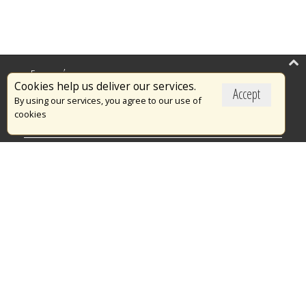
Επικαιρότητα
Cookies help us deliver our services.
Accept
Το Πυροσβεστικό Σώμα
By using our services, you agree to our use of
cookies
Πυρασφάλεια
Τράπεζα Ιδεών
Εθελοντισμός
Ανοιχτά Δεδομένα
Διαγωνισμοί
Ευρωπαϊκά & Αναπτυξιακά Προγράμματα