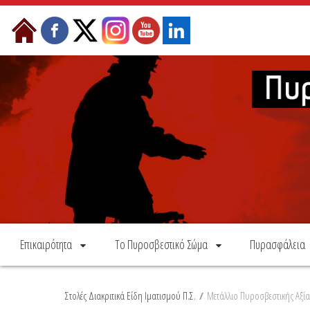
Skip to Content
Επικαιρότητα
Το Πυροσβεστικό Σώμα
Πυρασφάλεια
Στολές Διακριτικά Είδη Ιματισμού Π.Σ.
/
Μετάλλιο Πυροσβεστικής Αξία