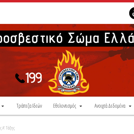
Τράπεζα Ιδεών
Εθελοντισμός
Ανοιχτά Δεδομένα
ς Α' Τάξης