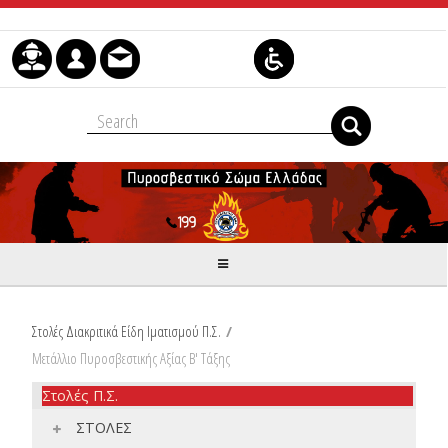
Skip to Content
Στολές Διακριτικά Είδη Ιματισμού Π.Σ.
/
Μετάλλιο Πυροσβεστικής Αξίας Β' Τάξης
Στολές Π.Σ.
ΣΤΟΛΕΣ