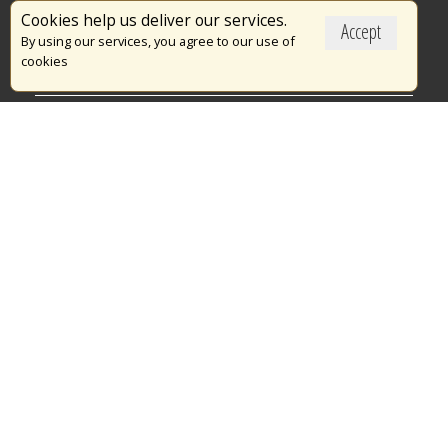
Επικαιρότητα
Cookies help us deliver our services.
Accept
Το Πυροσβεστικό Σώμα
By using our services, you agree to our use of
cookies
Πυρασφάλεια
Τράπεζα Ιδεών
Εθελοντισμός
Ανοιχτά Δεδομένα
Διαγωνισμοί
Ευρωπαϊκά & Αναπτυξιακά Προγράμματα