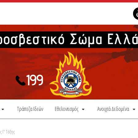
Τράπεζα Ιδεών
Εθελοντισμός
Ανοιχτά Δεδομένα
ς Γ' Τάξης