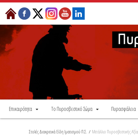
Skip to Content
Επικαιρότητα
Το Πυροσβεστικό Σώμα
Πυρασφάλεια
Στολές Διακριτικά Είδη Ιματισμού Π.Σ.
/
Μετάλλιο Πυροσβεστικής Αξία