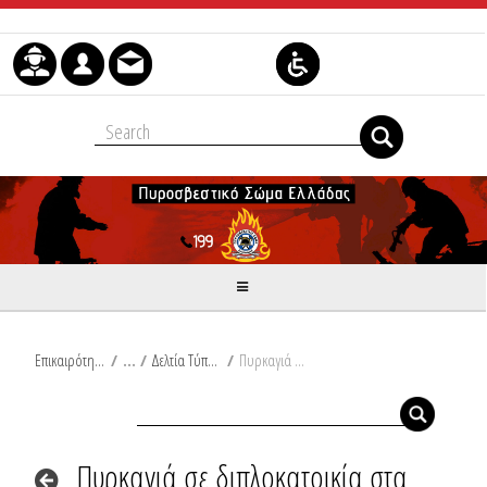
Skip to Content
Επικαιρότητα
/
Δελτία Τύπου
/
Πυρκαγιά σε διπλοκατοικία στα Χανιά
Πυρκαγιά σε διπλοκατοικία στα