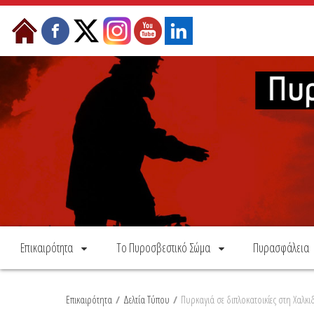
Skip to Content
Επικαιρότητα
Το Πυροσβεστικό Σώμα
Πυρασφάλεια
Επικαιρότητα
/
Δελτία Τύπου
/
Πυρκαγιά σε διπλοκατοικίες στη Χαλκι