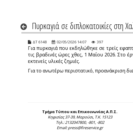
Πυρκαγιά σε διπλοκατοικίες στη Χα
ΔΤ 6148
02/05/2026 14:07
397
Για πυρκαγιά που εκδηλώθηκε σε τρείς εφαπτ
τις βραδινές ώρες χθες, 1 Μαΐου 2026. Στο 
εκτενείς υλικές ζημιές.
Για το ανωτέρω περιστατικό, προανάκριση διε
Τμήμα Τύπου και Επικοινωνίας Α.Π.Σ.
Κηφισίας 37-39, Μαρούσι, Τ.Κ. 15123
Τηλ.: 2132047800, -801, -802
Email: press@fireservice.gr