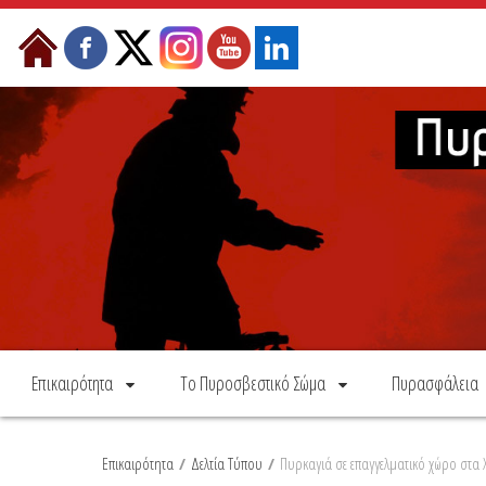
Skip to Content
Επικαιρότητα
Το Πυροσβεστικό Σώμα
Πυρασφάλεια
Επικαιρότητα
/
Δελτία Τύπου
/
Πυρκαγιά σε επαγγελματικό χώρο στα 