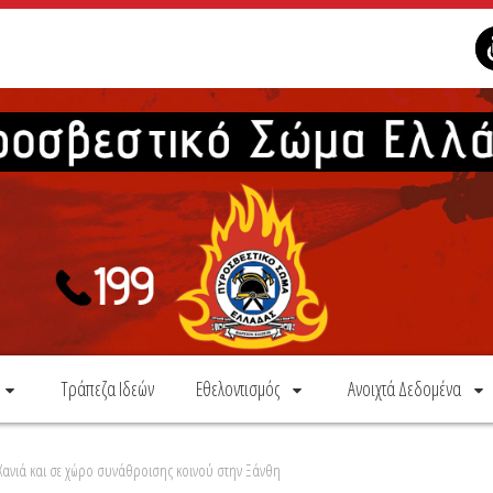
Τράπεζα Ιδεών
Εθελοντισμός
Ανοιχτά Δεδομένα
Χανιά και σε χώρο συνάθροισης κοινού στην Ξάνθη