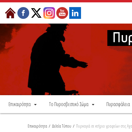
Skip to Content
Επικαιρότητα
Το Πυροσβεστικό Σώμα
Πυρασφάλεια
Επικαιρότητα
/
Δελτία Τύπου
/
Πυρκαγιά σε κτήριο γραφείων στις Αχα