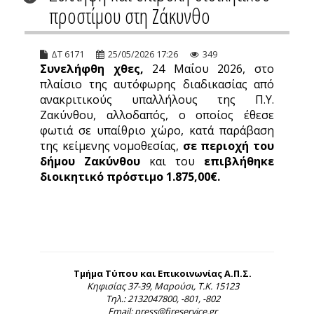
προστίμου στη Ζάκυνθο
ΔΤ 6171
25/05/2026 17:26
349
Συνελήφθη χθες,
24 Μαΐου 2026, στο
πλαίσιο της αυτόφωρης διαδικασίας από
ανακριτικούς υπαλλήλους της Π.Υ.
Ζακύνθου, αλλοδαπός, ο οποίος έθεσε
φωτιά σε υπαίθριο χώρο, κατά παράβαση
της κείμενης νομοθεσίας,
σε περιοχή του
δήμου Ζακύνθου
και του
επιβλήθηκε
διοικητικό πρόστιμο 1.875,00€.
Τμήμα Τύπου και Επικοινωνίας Α.Π.Σ.
Κηφισίας 37-39, Μαρούσι, Τ.Κ. 15123
Τηλ.: 2132047800, -801, -802
Email: press@fireservice.gr