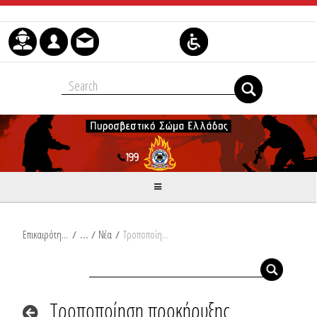
Skip to Content
Επικαιρότητα
/
Νέα
/
Τροποποίηση προκήρυξης διαγωνισμού για την εισαγωγή σπουδαστών/ριών στη Σχολή Αξιωματικών και στη Σχολή Πυροσβεστών της Πυροσβεστικής Ακαδημίας, με το σύστημα των εξετάσεων σε πανελλαδικό επίπεδο, το ακαδημαϊκό έτος 2026 – 2027
Τροποποίηση προκήρυξης