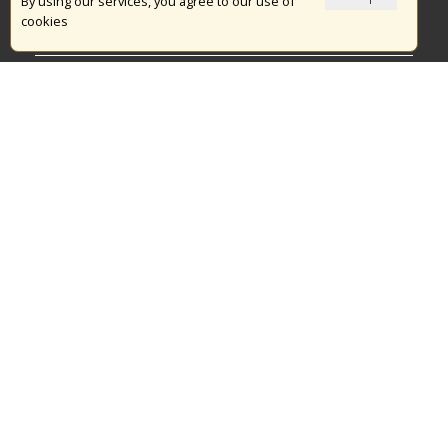
Το Πυροσβεστικό Σώμα
By using our services, you agree to our use of
cookies
Πυρασφάλεια
Τράπεζα Ιδεών
Εθελοντισμός
Ανοιχτά Δεδομένα
Διαγωνισμοί
Ευρωπαϊκά & Αναπτυξιακά Προγράμματα