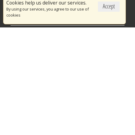
Cookies help us deliver our services.
Accept
Το Πυροσβεστικό Σώμα
By using our services, you agree to our use of
cookies
Πυρασφάλεια
Τράπεζα Ιδεών
Εθελοντισμός
Ανοιχτά Δεδομένα
Διαγωνισμοί
Ευρωπαϊκά & Αναπτυξιακά Προγράμματα