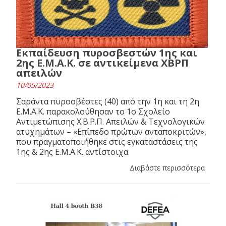
Εκπαίδευση πυροσβεστών 1ης και
2ης Ε.Μ.Α.Κ. σε αντικείμενα ΧΒΡΠ
απειλών
10/05/2023
Σαράντα πυροσβέστες (40) από την 1η και τη 2η
Ε.Μ.Α.Κ. παρακολούθησαν το 1ο Σχολείο
Αντιμετώπισης Χ.Β.Ρ.Π. Απειλών & Τεχνολογικών
ατυχημάτων – «Επίπεδο πρώτων ανταποκριτών»,
που πραγματοποιήθηκε στις εγκαταστάσεις της
1ης & 2ης Ε.Μ.Α.Κ. αντίστοιχα
Διαβάστε περισσότερα