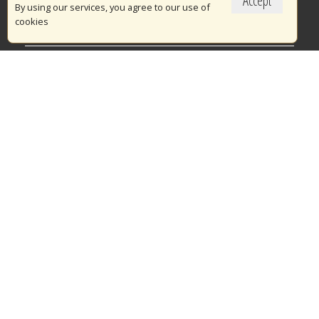
Accept
Το Πυροσβεστικό Σώμα
By using our services, you agree to our use of
cookies
Πυρασφάλεια
Τράπεζα Ιδεών
Εθελοντισμός
Ανοιχτά Δεδομένα
Διαγωνισμοί
Ευρωπαϊκά & Αναπτυξιακά Προγράμματα