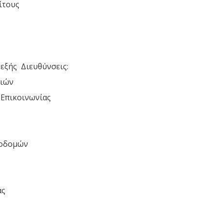
ίτους
 εξής Διευθύνσεις:
νιών
 Επικοινωνίας
ποδομών
ας