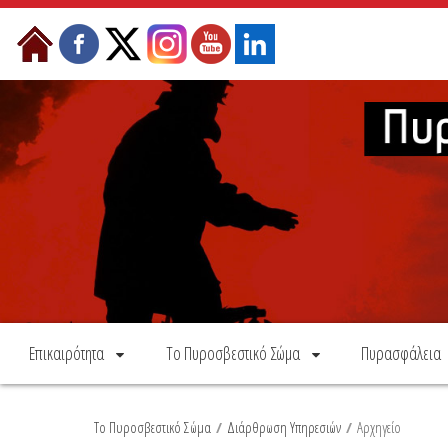
Skip to Content
Επικαιρότητα
Το Πυροσβεστικό Σώμα
Πυρασφάλεια
Το Πυροσβεστικό Σώμα
/
Διάρθρωση Υπηρεσιών
/
Αρχηγείο