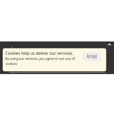
Επικαιρότητα
Cookies help us deliver our services.
Accept
Το Πυροσβεστικό Σώμα
By using our services, you agree to our use of
cookies
Πυρασφάλεια
Τράπεζα Ιδεών
Εθελοντισμός
Ανοιχτά Δεδομένα
Διαγωνισμοί