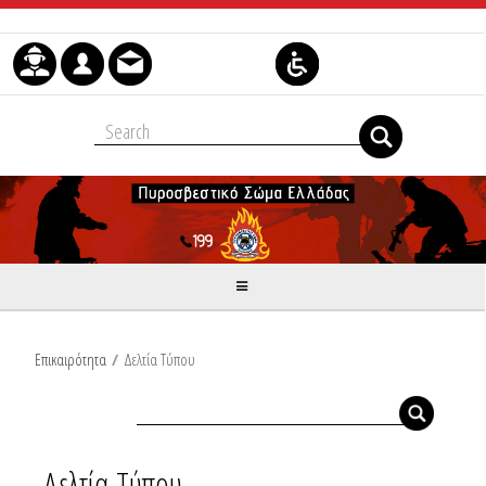
Skip to Content
Επικαιρότητα
/
Δελτία Τύπου
Δελτία Τύπου