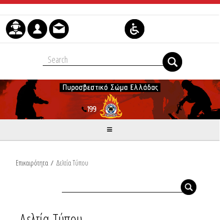
Skip to Content
Επικαιρότητα
/
Δελτία Τύπου
Δελτία Τύπου