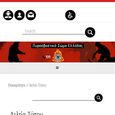
Skip to Content
Επικαιρότητα
/
Δελτία Τύπου
Δελτία Τύπου