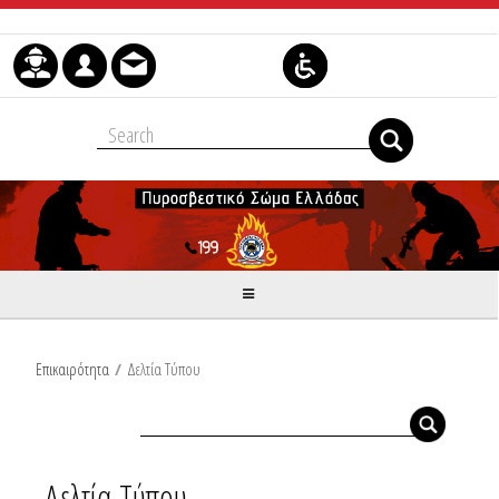
Skip to Content
Επικαιρότητα
/
Δελτία Τύπου
Δελτία Τύπου