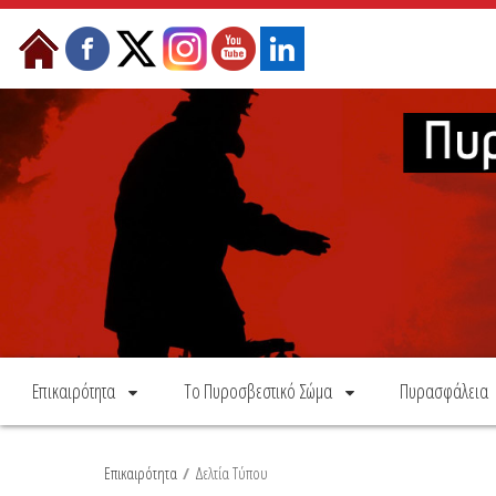
Skip to Content
Επικαιρότητα
Το Πυροσβεστικό Σώμα
Πυρασφάλεια
Επικαιρότητα
/
Δελτία Τύπου