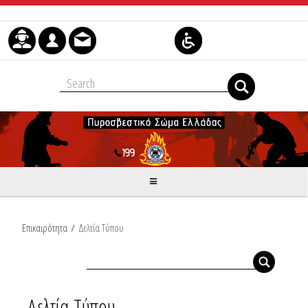
Skip to Content
Επικαιρότητα
/
Δελτία Τύπου
Δελτία Τύπου