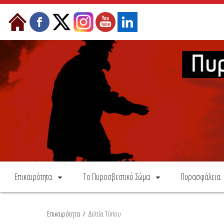
Skip to Content
Επικαιρότητα
Το Πυροσβεστικό Σώμα
Πυρασφάλεια
Επικαιρότητα
/
Δελτία Τύπου