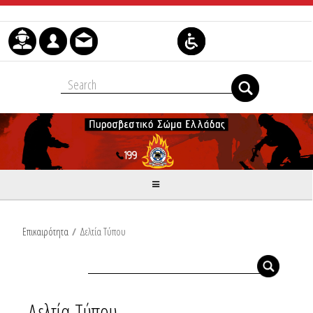
Skip to Content
Επικαιρότητα
/
Δελτία Τύπου
Δελτία Τύπου