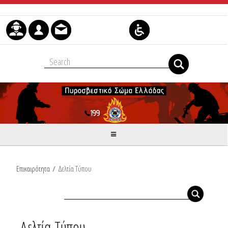
Skip to Content
Επικαιρότητα
/
Δελτία Τύπου
Δελτία Τύπου