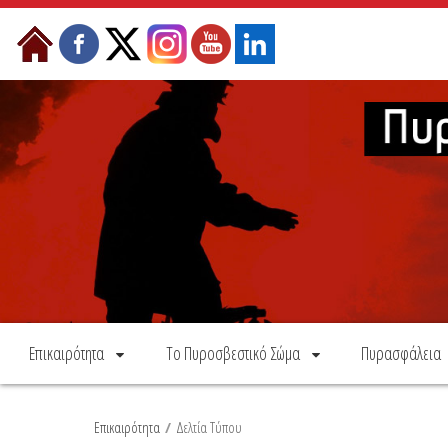
Skip to Content
Επικαιρότητα
Το Πυροσβεστικό Σώμα
Πυρασφάλεια
Επικαιρότητα
/
Δελτία Τύπου