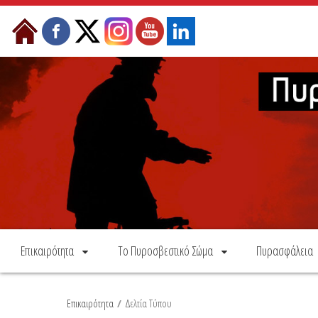
Skip to Content
Επικαιρότητα
Το Πυροσβεστικό Σώμα
Πυρασφάλεια
Επικαιρότητα
/
Δελτία Τύπου