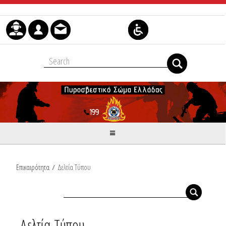
Skip to Content
Επικαιρότητα
/
Δελτία Τύπου
Δελτία Τύπου