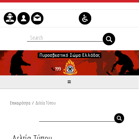
Skip to Content
Επικαιρότητα
/
Δελτία Τύπου
Δελτία Τύπου