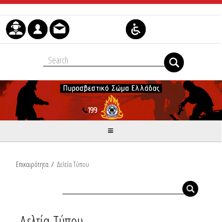
Skip to Content
Επικαιρότητα
/
Δελτία Τύπου
Δελτία Τύπου