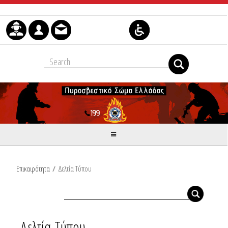
Skip to Content
Επικαιρότητα
/
Δελτία Τύπου
Δελτία Τύπου