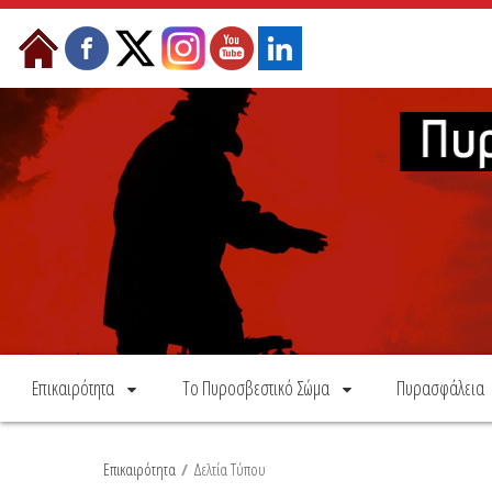
Skip to Content
Επικαιρότητα
Το Πυροσβεστικό Σώμα
Πυρασφάλεια
Επικαιρότητα
/
Δελτία Τύπου