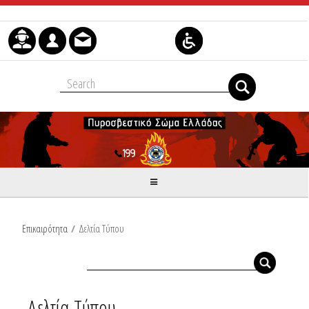
Skip to Content
Επικαιρότητα
/
Δελτία Τύπου
Δελτία Τύπου