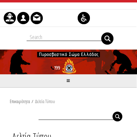
Skip to Content
Επικαιρότητα
/
Δελτία Τύπου
Δελτία Τύπου