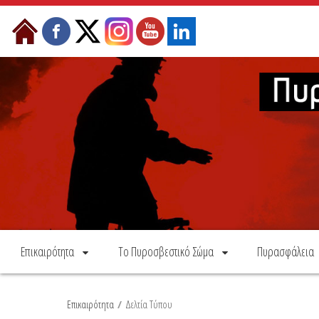
Skip to Content
Επικαιρότητα
Το Πυροσβεστικό Σώμα
Πυρασφάλεια
Επικαιρότητα
/
Δελτία Τύπου