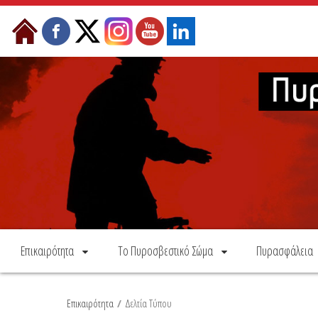
Skip to Content
Επικαιρότητα
Το Πυροσβεστικό Σώμα
Πυρασφάλεια
Επικαιρότητα
/
Δελτία Τύπου