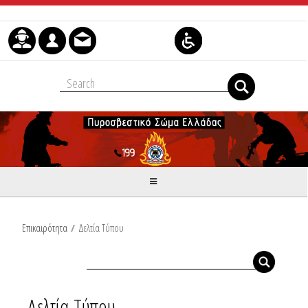
Skip to Content
Επικαιρότητα
/
Δελτία Τύπου
Δελτία Τύπου