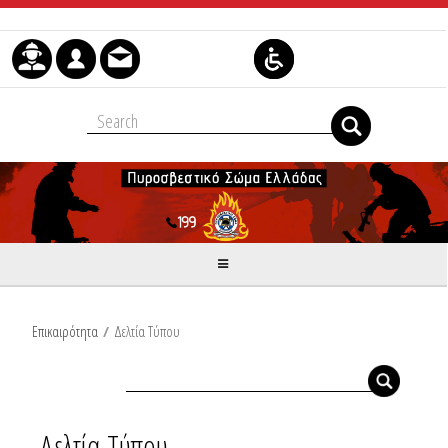
Skip to Content
Επικαιρότητα
/
Δελτία Τύπου
Δελτία Τύπου