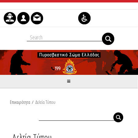
Skip to Content
Επικαιρότητα
/
Δελτία Τύπου
Δελτία Τύπου