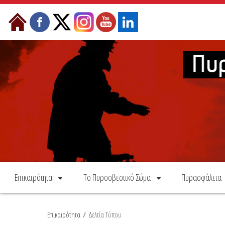
Skip to Content
Επικαιρότητα
Το Πυροσβεστικό Σώμα
Πυρασφάλεια
Επικαιρότητα
/
Δελτία Τύπου