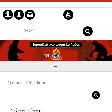
Skip to Content
Επικαιρότητα
/
Δελτία Τύπου
Δελτία Τύπου