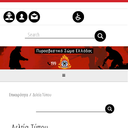
Skip to Content
Επικαιρότητα
/
Δελτία Τύπου
Δελτία Τύπου