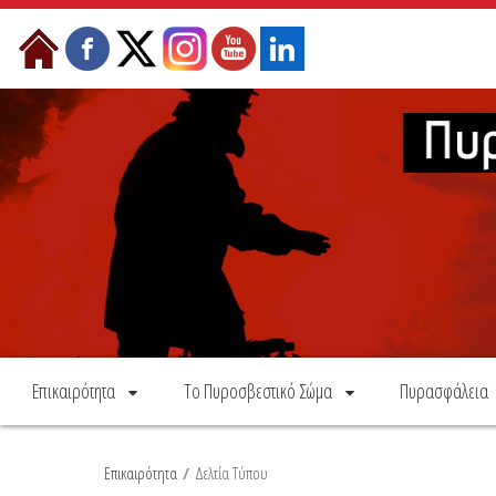
Skip to Content
Επικαιρότητα
Το Πυροσβεστικό Σώμα
Πυρασφάλεια
Επικαιρότητα
/
Δελτία Τύπου