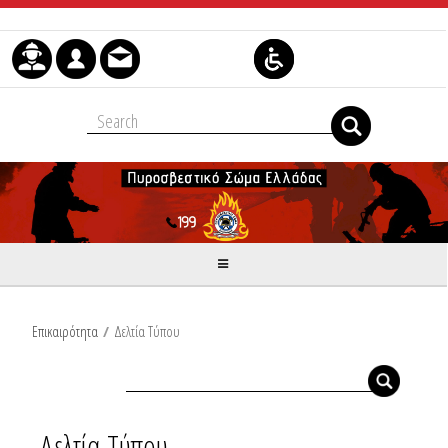
Skip to Content
Επικαιρότητα
/
Δελτία Τύπου
Δελτία Τύπου